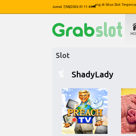
Selamat Datang di Situs Slot Terpercaya GR
Jumat 7/08/2026 01:11:45
HO
Slot
ShadyLady