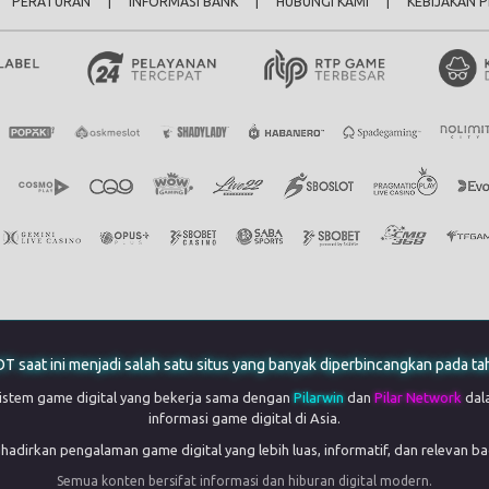
PERATURAN
|
INFORMASI BANK
|
HUBUNGI KAMI
|
KEBIJAKAN P
 saat ini menjadi salah satu situs yang banyak diperbincangkan pada t
stem game digital yang bekerja sama dengan
Pilarwin
dan
Pilar Network
dal
informasi game digital di Asia.
ghadirkan pengalaman game digital yang lebih luas, informatif, dan relevan b