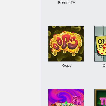
Preach TV
Oops
O