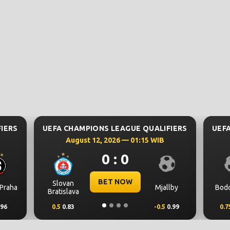
26
6/8/2026
6/8/2026
6/8/2026
6/8/2026
ENDLY
E-FOOTBALL F24 INTERNATIONAL
E-FO
FRIENDLY
August 7, 2026 — 08:00 WIB
0 : 1
noord
e-C
BET NOW
e-England
e-Croatia
0.85
-0.
0.00
0.85
0.00
0.91